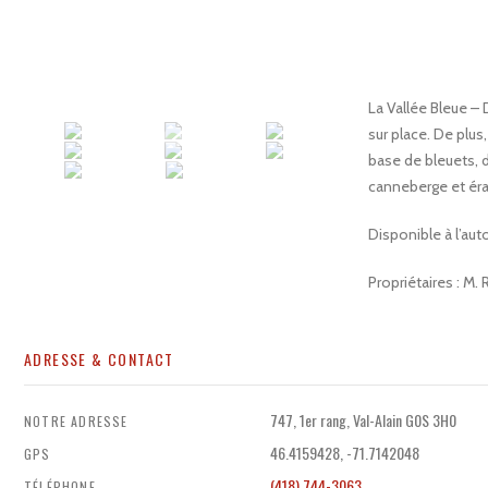
La Vallée Bleue – D
sur place. De plus,
base de bleuets, d
canneberge et éra
Disponible à l’auto
Propriétaires : M
ADRESSE & CONTACT
747, 1er rang, Val-Alain G0S 3H0
NOTRE ADRESSE
46.4159428, -71.7142048
GPS
(418) 744-3063
TÉLÉPHONE