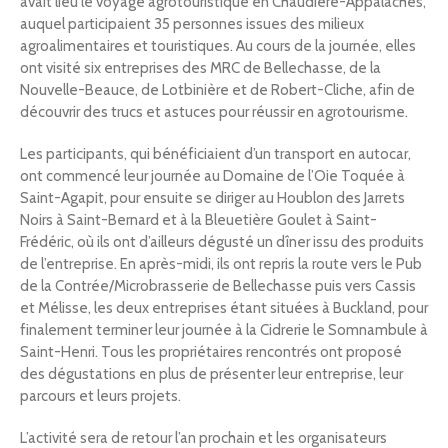
avait lieu le voyage agrotouristique en Chaudière-Appalaches,
auquel participaient 35 personnes issues des milieux
agroalimentaires et touristiques. Au cours de la journée, elles
ont visité six entreprises des MRC de Bellechasse, de la
Nouvelle-Beauce, de Lotbinière et de Robert-Cliche, afin de
découvrir des trucs et astuces pour réussir en agrotourisme.
Les participants, qui bénéficiaient d’un transport en autocar,
ont commencé leur journée au Domaine de l’Oie Toquée à
Saint-Agapit, pour ensuite se diriger au Houblon des Jarrets
Noirs à Saint-Bernard et à la Bleuetière Goulet à Saint-
Frédéric, où ils ont d’ailleurs dégusté un dîner issu des produits
de l’entreprise. En après-midi, ils ont repris la route vers le Pub
de la Contrée/Microbrasserie de Bellechasse puis vers Cassis
et Mélisse, les deux entreprises étant situées à Buckland, pour
finalement terminer leur journée à la Cidrerie le Somnambule à
Saint-Henri. Tous les propriétaires rencontrés ont proposé
des dégustations en plus de présenter leur entreprise, leur
parcours et leurs projets.
L’activité sera de retour l’an prochain et les organisateurs