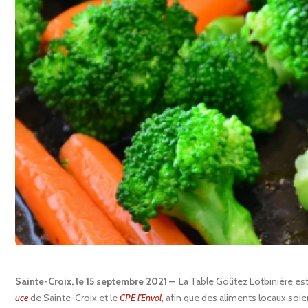
Sainte-Croix, le 15 septembre 2021 –
La Table Goûtez Lotbinière est
uce
de Sainte-Croix et le
CPE l’Envol
, afin que des aliments locaux soie