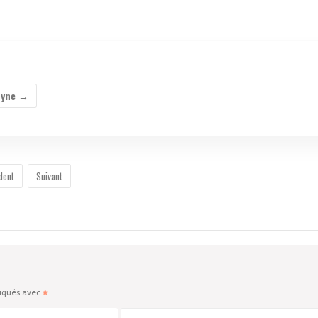
oyne
→
dent
Suivant
diqués avec