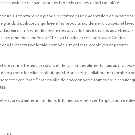
ur assiette et savourent des brocolis cultivés dans Lotbinière.
démontre au contraire une grande ouverture et une adaptation de la part des
e grands distributeurs qui livrent les produits rapidement, coupés et lavés
roducteur du milieu et de mettre des produits frais dans nos assiettes » a
rs des dernières années, le CPE avait d’ailleurs collaboré avec Goûtez
ture et à l’alimentation locale destinée aux enfants, employés et parents
faire connaître leurs produits et de fournir des aliments frais aux tout-pe
 rejoindre le milieu institutionnel, donc cette collaboration tombe à p
ièrement avec Mme Samson afin de coordonner le tout et nous assurer q
urs.
le auprès d’autres institutions lotbiniéroises et avec l’implication de div
-30-