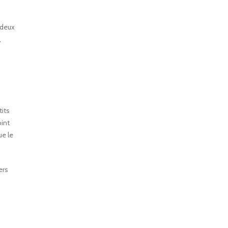
 deux
,
tits
oint
ue le
ers