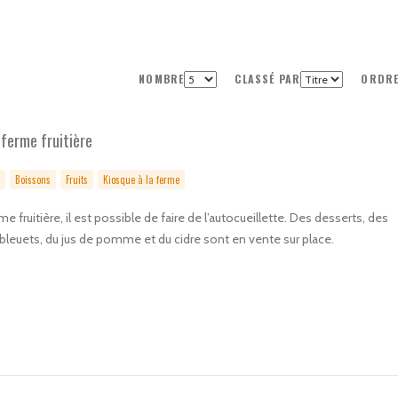
NOMBRE
CLASSÉ PAR
ORDR
t ferme fruitière
Boissons
Fruits
Kiosque à la ferme
rme fruitière, il est possible de faire de l’autocueillette. Des desserts, des
leuets, du jus de pomme et du cidre sont en vente sur place.