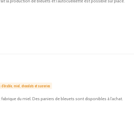
ait la production de bleuets et l’autocueillette est possible sur place.
 d'érable, miel, chocolats et sucreries
 fabrique du miel. Des paniers de bleuets sont disponibles à l’achat.