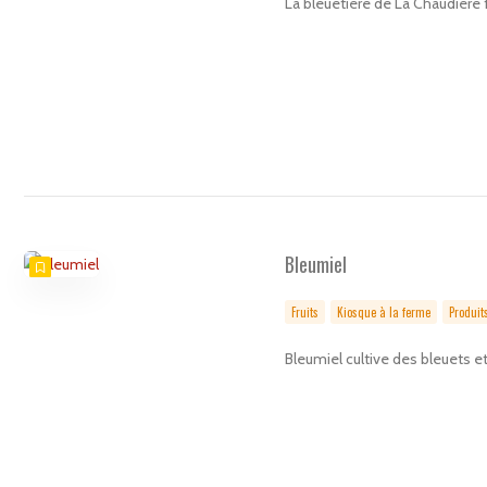
La bleuetière de La Chaudière f
Bleumiel
Fruits
Kiosque à la ferme
Produits
Bleumiel cultive des bleuets et