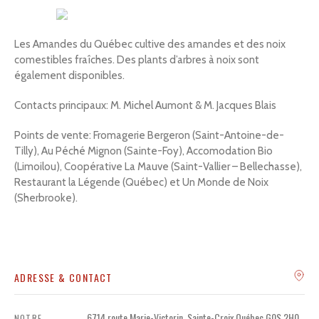
Recherche
Les Amandes du Québec cultive des amandes et des noix
comestibles fraîches. Des plants d’arbres à noix sont
également disponibles.
Contacts principaux: M. Michel Aumont & M. Jacques Blais
Points de vente: Fromagerie Bergeron (Saint-Antoine-de-
Tilly), Au Péché Mignon (Sainte-Foy), Accomodation Bio
(Limoilou), Coopérative La Mauve (Saint-Vallier – Bellechasse),
Restaurant la Légende (Québec) et Un Monde de Noix
(Sherbrooke).
ADRESSE & CONTACT
6714 route Marie-Victorin, Sainte-Croix Québec G0S 2H0
NOTRE