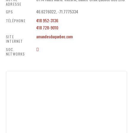
ADRESSE
46.6276022, -71.7775334
GPS
418 952-3136
TÉLÉPHONE
418 728-9010
amandesduquebec.com
SITE
INTERNET
SOC.
NETWORKS