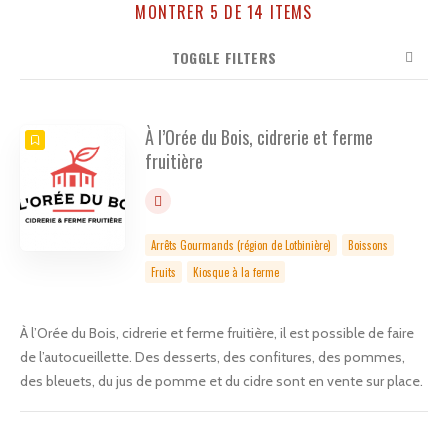
MONTRER 5 DE 14 ITEMS
Recherche
TOGGLE FILTERS
NOMBRE
CLASSÉ PAR
ORDRE
À l’Orée du Bois, cidrerie et ferme
fruitière
Arrêts Gourmands (région de Lotbinière)
Boissons
Fruits
Kiosque à la ferme
À l’Orée du Bois, cidrerie et ferme fruitière, il est possible de faire
de l’autocueillette. Des desserts, des confitures, des pommes,
des bleuets, du jus de pomme et du cidre sont en vente sur place.