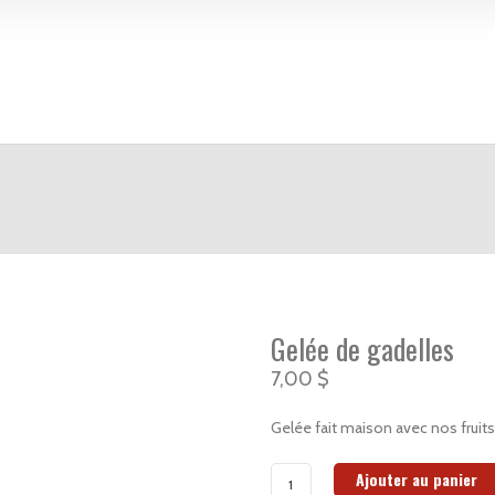
Gelée de gadelles
7,00
$
Gelée fait maison avec nos fruits
Ajouter au panier
quantité