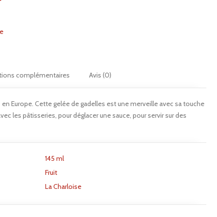
e
tions complémentaires
Avis (0)
s en Europe. Cette gelée de gadelles est une merveille avec sa touche
avec les pâtisseries, pour déglacer une sauce, pour servir sur des
145 ml
Fruit
La Charloise