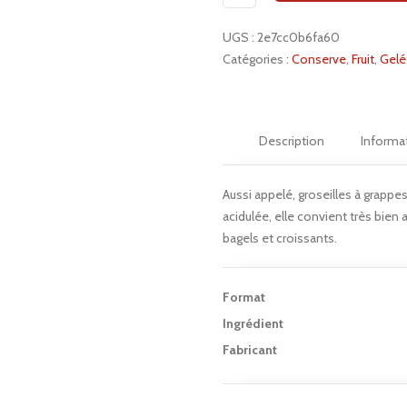
de
UGS :
2e7cc0b6fa60
Gelée
Catégories :
Conserve
,
Fruit
,
Gelé
de
gadelles
Description
Informa
Aussi appelé, groseilles à grappe
acidulée, elle convient très bien 
bagels et croissants.
Format
Ingrédient
Fabricant