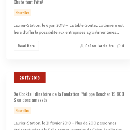
Chute tout l’été!
Nouvelles
Laurier-Station, le 6 juin 2018 – La table Goûtez Lotbinière est
fière d’offrir la possibilité aux entreprises agroalimentaires…
Read More
Goûtez Lotbinière
0
26
FÉV
2018
9e Cocktail dînatoire de la Fondation Philippe Boucher 19 800
$ en dons amassés
Nouvelles
Laurier-Station, le 21 février 2018 – Plus de 200 personnes
étaient réunies à la Salle communautaire de Saint-Apollinaire