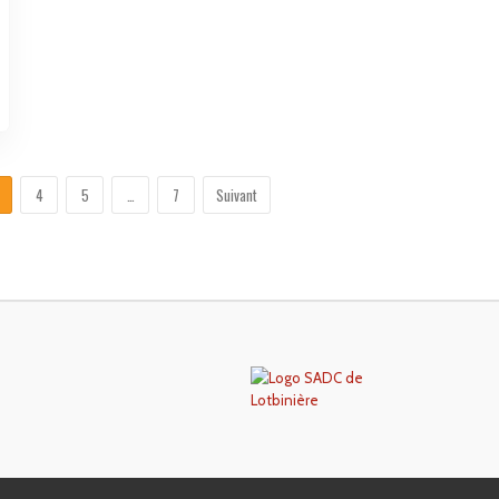
4
5
…
7
Suivant