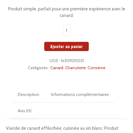
Produit simple, parfait pour une première expérience avec le
canard.
quantité
de
Ajouter au panier
Rillettes
de
UGS :
1e3011215021
canard
Catégories :
Canard
,
Charcuterie
,
Conserve
Description
Informations complémentaires
Avis (0)
Viande de canard effilochée, cuisinée au vin blanc. Produit