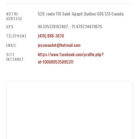
529, route 116 Saint-Agapit Québec G0S 1Z0 Canada
NOTRE
ADRESSE
46.515376167407, -71.478724479675
GPS
(418) 888-3670
TÉLÉPHONE
jessieaudet@hotmail.com
EMAIL
https://www.facebook.com/profile.php?
SITE
INTERNET
id=100080535895311