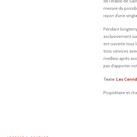
de l’érable de Sai
mesure du possible
rayon d’une vingta
Pendant longtemps,
exclusivement sur
est ouverte tous l
trois services ave
meilleur après avoi
pas d’apporter vot
Texte:
Les Cervi
Propriétaire et c