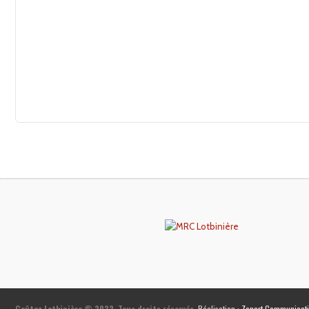
Goûtez Lotbinière © 2022
Tous droits réservés.
Réalisation :
Zonart Communicat