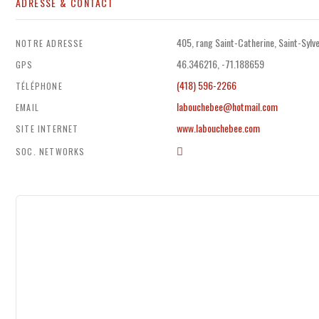
ADRESSE & CONTACT
405, rang Saint-Catherine, Saint-Syl
NOTRE ADRESSE
46.346216, -71.188659
GPS
(418) 596-2266
TÉLÉPHONE
labouchebee@hotmail.com
EMAIL
www.labouchebee.com
SITE INTERNET
SOC. NETWORKS