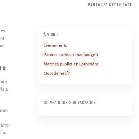
PARTAGEZ
CETTE PAGE
pes
À VOIR !
ent
ont
Évènements
Paniers-cadeaux (par budget)
Marchés publics en Lotbinière
re
Quoi de neuf?
ande
le a
SUIVEZ-NOUS SUR FACEBOOK
re en
Saint-
uits