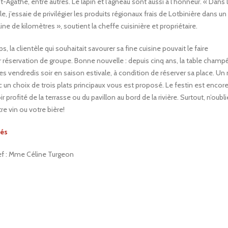
nt-Agathe, entre autres. Le lapin et l’agneau sont aussi à l’honneur. « Dans 
, j’essaie de privilégier les produits régionaux frais de Lotbinière dans un
ine de kilomètres », soutient la cheffe cuisinière et propriétaire.
 la clientèle qui souhaitait savourer sa fine cuisine pouvait le faire
 réservation de groupe. Bonne nouvelle : depuis cinq ans, la table champ
es vendredis soir en saison estivale, à condition de réserver sa place. U
c un choix de trois plats principaux vous est proposé. Le festin est encor
r profité de la terrasse ou du pavillon au bord de la rivière. Surtout, n’oubl
re vin ou votre bière!
dés
hef : Mme Céline Turgeon