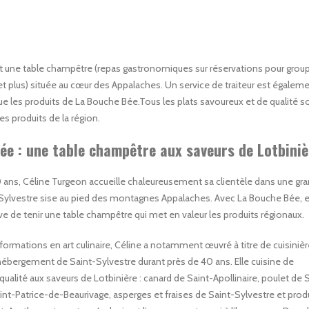
 une table champêtre (repas gastronomiques sur réservations pour grou
t plus) située au cœur des Appalaches. Un service de traiteur est égalem
ue les produits de La Bouche Bée.Tous les plats savoureux et de qualité s
es produits de la région.
ée : une table champêtre aux saveurs de Lotbiniè
 ans, Céline Turgeon accueille chaleureusement sa clientèle dans une gr
ylvestre sise au pied des montagnes Appalaches. Avec La Bouche Bée, el
ve de tenir une table champêtre qui met en valeur les produits régionaux.
formations en art culinaire, Céline a notamment œuvré à titre de cuisiniè
hébergement de Saint-Sylvestre durant près de 40 ans. Elle cuisine de
 qualité aux saveurs de Lotbinière : canard de Saint-Apollinaire, poulet de 
int-Patrice-de-Beaurivage, asperges et fraises de Saint-Sylvestre et prod