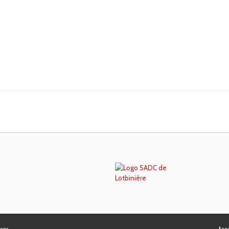
ions
.
Accu