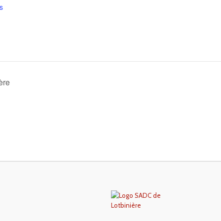
s
ère