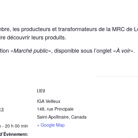
tembre, les producteurs et transformateurs de la MRC de 
re découvrir leurs produits.
tion «
», disponible sous l’onglet «
».
Marché public
À voir
LIEU
IGA Veilleux
148, rue Principale
13
Saint-Apollinaire
,
Canada
+ Google Map
 - 20 h 00 min
 d’Évènement: